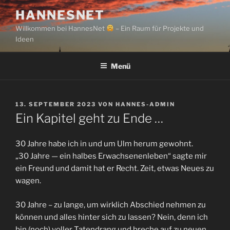
Zum
HANNESNET
Inhalt
Willkommen bei HannesNet
– Ein Raum für Projekte und
springen
Ideen
Menü
VERÖFFENTLICHT
13. SEPTEMBER 2023
VON
HANNES-ADMIN
AM
Ein Kapitel geht zu Ende …
30 Jahre habe ich in und um Ulm herum gewohnt.
„30 Jahre — ein halbes Erwachsenenleben“ sagte mir
ein Freund und damit hat er Recht. Zeit, etwas Neues zu
wagen.
30 Jahre – zu lange, um wirklich Abschied nehmen zu
können und alles hinter sich zu lassen? Nein, denn ich
bin (noch) voller Tatendrang und breche auf zu neuen