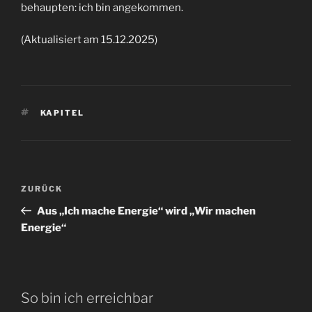
behaupten: ich bin angekommen.
(Aktualisiert am 15.12.2025)
SCHLAGWÖRTER
KAPITEL
Beitragsnavigation
Vorheriger
ZURÜCK
Beitrag
Aus „Ich mache Energie“ wird „Wir machen
Energie“
So bin ich erreichbar